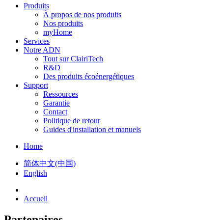
Produits
À propos de nos produits
Nos produits
myHome
Services
Notre ADN
Tout sur ClairiTech
R&D
Des produits écoénergétiques
Support
Ressources
Garantie
Contact
Politique de retour
Guides d'installation et manuels
Home
简体中文(中国)
English
Accueil
Partenaires