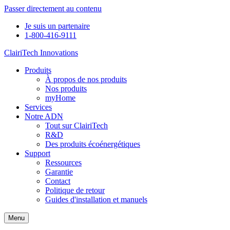
Passer directement au contenu
Je suis un partenaire
1-800-416-9111
ClairiTech Innovations
Produits
À propos de nos produits
Nos produits
myHome
Services
Notre ADN
Tout sur ClairiTech
R&D
Des produits écoénergétiques
Support
Ressources
Garantie
Contact
Politique de retour
Guides d'installation et manuels
Menu