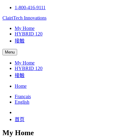
1-800-416-9111
ClairiTech Innovations
My Home
HYBRID 120
接触
Menu
My Home
HYBRID 120
接触
Home
Français
English
首页
My Home